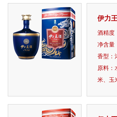
伊力
酒精度：
净含量：5
香型：
原料：
米、玉