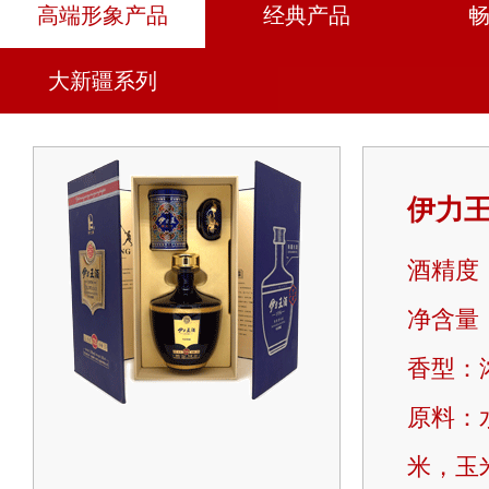
高端形象产品
经典产品
大新疆系列
伊力王
酒精度：
净含量：5
香型：
原料：
米，玉